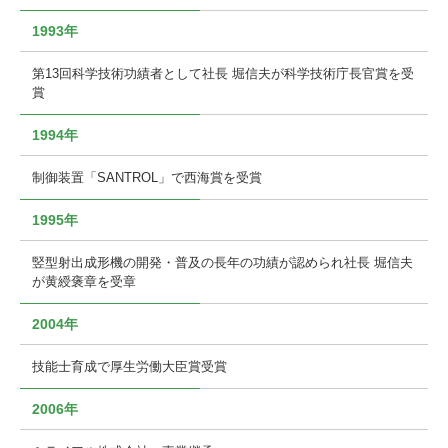
1993年
第13回科学技術功績者として社長 堀信夫が科学技術庁長官賞を受
賞
1994年
制御装置「SANTROL」で西海賞を受賞
1995年
竪型射出成形機の開発・普及の長年の功績が認められ社長 堀信夫
が黄綬褒章を受章
2004年
技能士育成で厚生労働大臣賞受賞
2006年